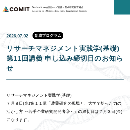
One Medicine 創薬シーズ開発・育成研究教育拠点
Center for One Medicine Innovative Translational Research
育成プログラム
2026.07.02
リサーチマネジメント実践学(基礎)
第11回講義 申し込み締切日のお知ら
せ
リサーチマネジメント実践学(基礎)
７月８日(水)第１１講「農薬研究の現場と、大学で培った力の
活かし方 ～若手企業研究開発者③～」の締切日は７月３日(金)
になります。