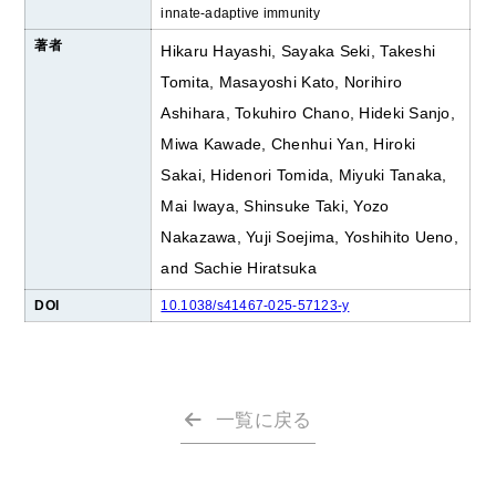
innate-adaptive immunity
著者
Hikaru Hayashi, Sayaka Seki, Takeshi
Tomita, Masayoshi Kato, Norihiro
Ashihara, Tokuhiro Chano, Hideki Sanjo,
Miwa Kawade, Chenhui Yan, Hiroki
Sakai, Hidenori Tomida, Miyuki Tanaka,
Mai Iwaya, Shinsuke Taki, Yozo
Nakazawa, Yuji Soejima, Yoshihito Ueno,
and Sachie Hiratsuka
DOI
10.1038/s41467-025-57123-y
一覧に戻る