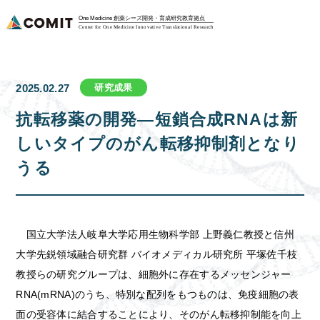
One Medicine 創薬シーズ開発・育成研究教育拠点
Center for One Medicine Innovative Translational Research
研究成果
2025.02.27
抗転移薬の開発―短鎖合成RNAは新
しいタイプのがん転移抑制剤となり
うる
国立大学法人岐阜大学応用生物科学部 上野義仁教授と信州
大学先鋭領域融合研究群 バイオメディカル研究所 平塚佐千枝
教授らの研究グループは、細胞外に存在するメッセンジャー
RNA(mRNA)のうち、特別な配列をもつものは、免疫細胞の表
面の受容体に結合することにより、そのがん転移抑制能を向上