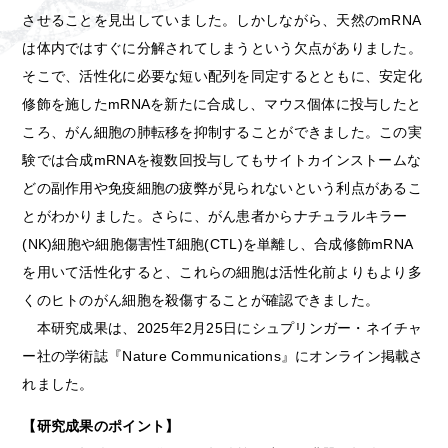
させることを見出していました。しかしながら、天然のmRNA
は体内ではすぐに分解されてしまうという欠点がありました。
そこで、活性化に必要な短い配列を同定するとともに、安定化
修飾を施したmRNAを新たに合成し、マウス個体に投与したと
ころ、がん細胞の肺転移を抑制することができました。この実
験では合成mRNAを複数回投与してもサイトカインストームな
どの副作用や免疫細胞の疲弊が見られないという利点があるこ
とがわかりました。さらに、がん患者からナチュラルキラー
(NK)細胞や細胞傷害性T細胞(CTL)を単離し、合成修飾mRNA
を用いて活性化すると、これらの細胞は活性化前よりもより多
くのヒトのがん細胞を殺傷することが確認できました。
本研究成果は、2025年2月25日にシュプリンガー・ネイチャ
ー社の学術誌『Nature Communications』にオンライン掲載さ
れました。
【研究成果のポイント】