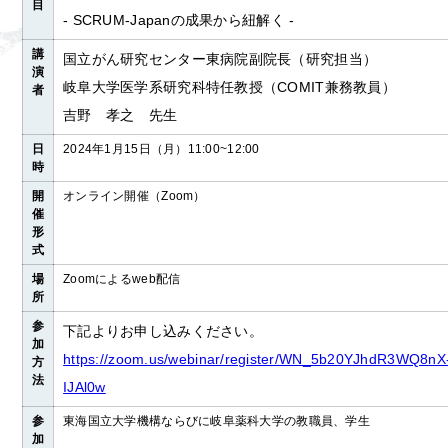
目
- SCRUM-Japanの成果から紐解く -
講
国立がん研究センター東病院副院長（研究担当）
演
岐阜大学医学系研究科特任教授（COMIT兼務教員）
者
吉野 孝之 先生
日
2024年1月15日（月）11:00~12:00
時
開
オンライン開催（Zoom）
催
形
式
場
Zoomによるweb配信
所
参
下記よりお申し込みください。
加
https://zoom.us/webinar/register/WN_5b20YJhdR3WQ8nX
方
法
IJAl0w
参
東海国立大学機構ならびに岐阜薬科大学の教職員、学生
加