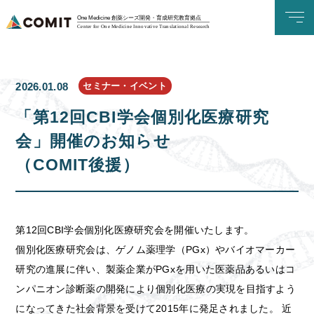
One Medicine 創薬シーズ開発・育成研究教育拠点
Center for One Medicine Innovative Translational Research
セミナー・イベント
2026.01.08
「第12回CBI学会個別化医療研究
会」開催のお知らせ
（COMIT後援）
第12回CBI学会個別化医療研究会を開催いたします。
個別化医療研究会は、ゲノム薬理学（PGx）やバイオマーカー
研究の進展に伴い、製薬企業がPGxを用いた医薬品あるいはコ
ンパニオン診断薬の開発により個別化医療の実現を目指すよう
になってきた社会背景を受けて2015年に発足されました。 近