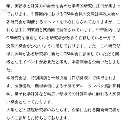
年、実験系と計算系の融合を含めた学際的研究に注目が集まっ
ております。中部圏内におけるCBI学会員の交流は年次大会や
各研究会が開催するイベントを中心になされておりますが、こ
れらは主に関東圏と関西圏で開催されています。中部圏内には
CBI研究を推進している研究者が数多く在籍している一方で、
交流の機会が少ないように感じております。また、この研究領
域に興味がある研究者に新たにCBI学会に参画していただく契
機となるイベントが必要だと考え、本講演会を企画いたしまし
た。
本研究会は、特別講演と一般演題（口頭発表）で構成されま
す。医療情報、機械学習による予測モデル、タンパク質計算科
学、量子化学計算など幅広い領域での計算科学に触れる大変良
い機会となっております。
大学などの基礎研究者のみならず、企業における開発研究者か
らのご参加もお待ちしております。