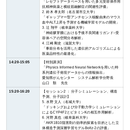
「レセプトデータベースを用いた多元受容体作用
抗精神病薬と横紋筋融解症の関連性評価」
2. 鈴木 孝太郎（名古屋市立大学）
「ギャップマー型アンチセンス核酸由来のマウス
血中ALT上昇を予測する機械学習モデルの開発」
3. 辻 翔平（岐阜薬科大学）
「神経膠芽腫における予後不良関連リガンド–受
容体ペアの空間分布解析」
4. 江崎 剛史（滋賀大学）
「事前分布を活用した遺伝的アルゴリズムによる
医薬品特性の最適化」
14:20-15:05
【特別講演】
「Physics Informed Neural Networkを用いた時
系列遺伝子発現データからの情報抽出
」
愛知県がんセンター システム解析学分野長
山口 類 先生
15:20-16:20
【セッション2 ： 分子シミュレーション、構造
予測、分子設計】
5. 水野 文人（名城大学）
「ドッキングおよび分子動力学シミュレーション
によるCYP4F2とビタミンKの相互作用解析」
6. 河野 真也（岐阜薬科大学）
「AKR1B10阻害剤の効率的探索を目的とした立
体構造予測深層学習モデルBoltz-2の評価」