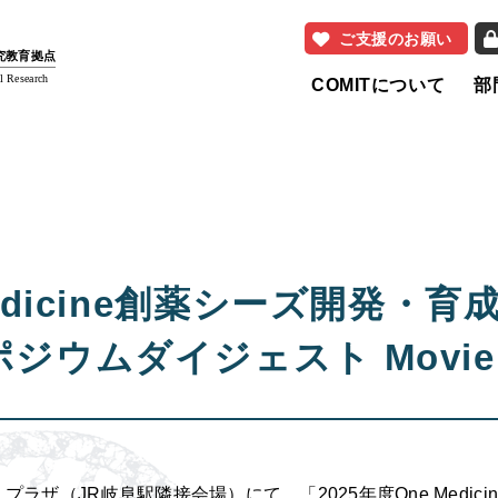
ご支援のお願い
研究教育拠点
l Research
COMITについて
部
Medicine創薬シーズ開発・
ポジウムダイジェスト Movie
ラザ（JR岐阜駅隣接会場）にて、「2025年度One Medic