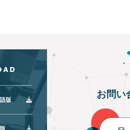
OAD
お問い
語版
版