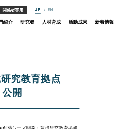
JP
EN
関係者専用
門紹介
研究者
人材育成
活動成果
新着情報
育成研究教育拠点
 公開
ine創薬シーズ開発・育成研究教育拠点